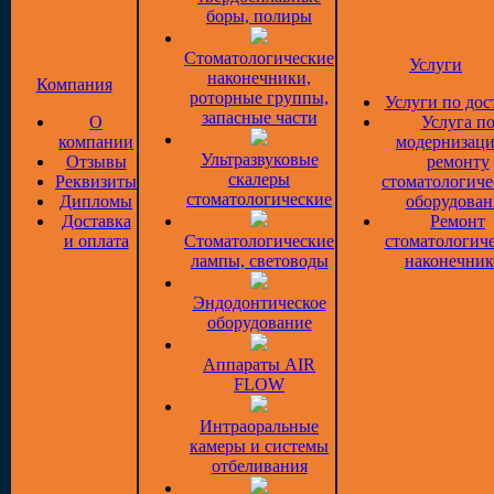
боры, полиры
Стоматологические
Услуги
наконечники,
Компания
роторные группы,
Услуги по дос
запасные части
О
Услуга п
компании
модернизаци
Ультразвуковые
Отзывы
ремонту
скалеры
Реквизиты
стоматологиче
стоматологические
Дипломы
оборудован
Доставка
Ремонт
и оплата
Стоматологические
стоматологич
лампы, световоды
наконечник
Эндодонтическое
оборудование
Аппараты AIR
FLOW
Интраоральные
камеры и системы
отбеливания