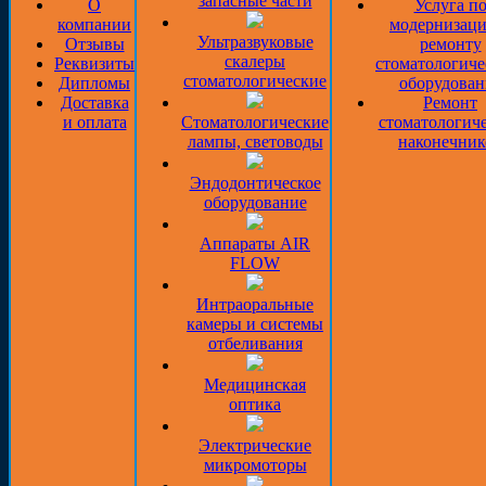
запасные части
О
Услуга п
компании
модернизаци
Ультразвуковые
Отзывы
ремонту
скалеры
Реквизиты
стоматологиче
стоматологические
Дипломы
оборудован
Доставка
Ремонт
и оплата
Стоматологические
стоматологич
лампы, световоды
наконечник
Эндодонтическое
оборудование
Аппараты AIR
FLOW
Интраоральные
камеры и системы
отбеливания
Медицинская
оптика
Электрические
микромоторы