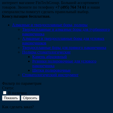
интернет магазине FinTechGroup. Большой ассортимент
товаров. Звоните по телефону
+7 (495) 764 74 61
и наши
специалисты помогут сделать правильный выбор.
Консультация бесплатная.
Алмазные и твердосплавные боры, полиры
Твердосплавные и алмазные боры для турбинного
наконечника
Алмазные и твердосплавные боры для угловых
наконечников
Твердосплавные боры для прямого наконечника
Полиры стоматологические
Камень абразивный
Резинки полировочные для углового
наконечника
Щетки полировочные
Стоматологический инструмент
Фильтр по параметрам
Статус
В наличии
Сбросить
Как сделать заказ?