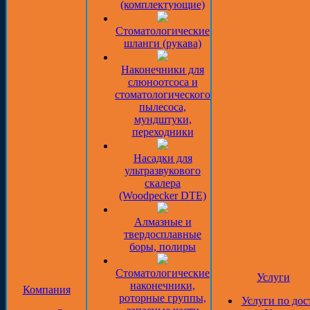
(комплектующие)
Стоматологические
шланги (рукава)
Наконечники для
слюноотсоса и
стоматологического
пылесоса,
мундштуки,
переходники
Насадки для
ультразвукового
скалера
(Woodpecker DTE)
Алмазные и
твердосплавные
боры, полиры
Стоматологические
Услуги
наконечники,
Компания
роторные группы,
Услуги по дос